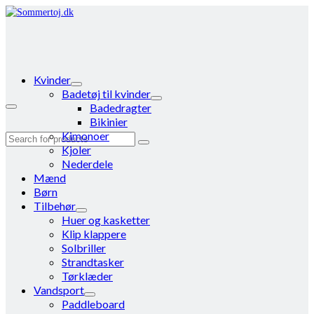
Kvinder
Badetøj til kvinder
Badedragter
Bikinier
Kimonoer
Search
Kjoler
for:
Nederdele
Mænd
Børn
Tilbehør
Huer og kasketter
Klip klappere
Solbriller
Strandtasker
Tørklæder
Vandsport
Paddleboard