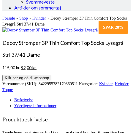
Svømmeveste
Artikler om sommertøj
Forside
»
Shop
»
Kvinder
»
Decoy Strømper 3P Thin Comfort Top Socks
Lysegrå Strl 37/41 Dame
SPAR
20%
Decoy Strømper 3P Thin Comfort Top Socks Lysegrå
Strl 37/41 Dame
Den
Den
115,00
kr.
92,00
kr.
oprindelige
aktuelle
Klik her og gå til webshop
pris
pris
Varenummer (SKU):
8422955382170360511
Kategorier:
Kvinder
,
Kvinder
var:
er:
Toppe
115,00 kr..
92,00 kr..
Beskrivelse
Yderligere informationer
Produktbeskrivelse
Tynde hverdagsstrømper fra Decoy – maksimal komfort til sensitive ben –