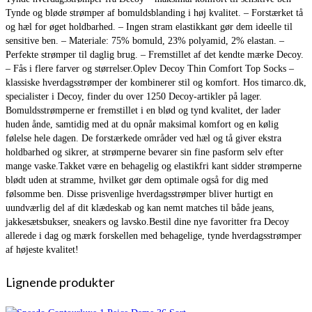
Tynde og bløde strømper af bomuldsblanding i høj kvalitet. – Forstærket tå
og hæl for øget holdbarhed. – Ingen stram elastikkant gør dem ideelle til
sensitive ben. – Materiale: 75% bomuld, 23% polyamid, 2% elastan. –
Perfekte strømper til daglig brug. – Fremstillet af det kendte mærke Decoy.
– Fås i flere farver og størrelser.Oplev Decoy Thin Comfort Top Socks –
klassiske hverdagsstrømper der kombinerer stil og komfort. Hos timarco.dk,
specialister i Decoy, finder du over 1250 Decoy-artikler på lager.
Bomuldsstrømperne er fremstillet i en blød og tynd kvalitet, der lader
huden ånde, samtidig med at du opnår maksimal komfort og en kølig
følelse hele dagen. De forstærkede områder ved hæl og tå giver ekstra
holdbarhed og sikrer, at strømperne bevarer sin fine pasform selv efter
mange vaske.Takket være en behagelig og elastikfri kant sidder strømperne
blødt uden at stramme, hvilket gør dem optimale også for dig med
følsomme ben. Disse prisvenlige hverdagsstrømper bliver hurtigt en
uundværlig del af dit klædeskab og kan nemt matches til både jeans,
jakkesætsbukser, sneakers og lavsko.Bestil dine nye favoritter fra Decoy
allerede i dag og mærk forskellen med behagelige, tynde hverdagsstrømper
af højeste kvalitet!
Lignende produkter