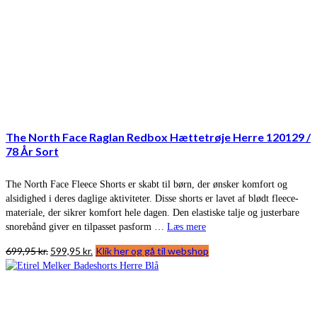
The North Face Raglan Redbox Hættetrøje Herre 120129 /
78 År Sort
The North Face Fleece Shorts er skabt til børn, der ønsker komfort og
alsidighed i deres daglige aktiviteter. Disse shorts er lavet af blødt fleece-
materiale, der sikrer komfort hele dagen. Den elastiske talje og justerbare
snorebånd giver en tilpasset pasform …
Læs mere
Den
Den
699,95
kr.
599,95
kr.
Klik her og gå til webshop
oprindelige
aktuelle
pris
pris
var:
er:
699,95 kr..
599,95 kr..