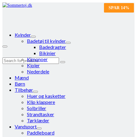
SPAR
SPAR
14%
14%
Kvinder
Badetøj til kvinder
Badedragter
Bikinier
Kimonoer
Search
Kjoler
for:
Nederdele
Mænd
Børn
Tilbehør
Huer og kasketter
Klip klappere
Solbriller
Strandtasker
Tørklæder
Vandsport
Paddleboard