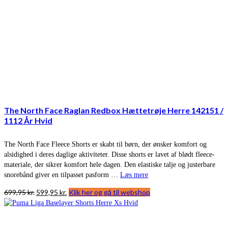
The North Face Raglan Redbox Hættetrøje Herre 142151 /
1112 År Hvid
The North Face Fleece Shorts er skabt til børn, der ønsker komfort og
alsidighed i deres daglige aktiviteter. Disse shorts er lavet af blødt fleece-
materiale, der sikrer komfort hele dagen. Den elastiske talje og justerbare
snorebånd giver en tilpasset pasform …
Læs mere
Den
Den
699,95
kr.
599,95
kr.
Klik her og gå til webshop
oprindelige
aktuelle
pris
pris
var:
er: