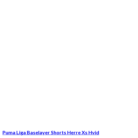
699,95 kr..
599,95 kr..
Puma Liga Baselayer Shorts Herre Xs Hvid