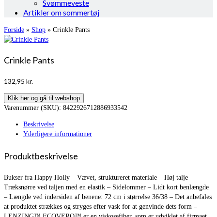
Svømmeveste
Artikler om sommertøj
Forside
»
Shop
»
Crinkle Pants
Crinkle Pants
132,95
kr.
Klik her og gå til webshop
Varenummer (SKU):
8422926712886933542
Beskrivelse
Yderligere informationer
Produktbeskrivelse
Bukser fra Happy Holly – Vævet, struktureret materiale – Høj talje –
Træksnørre ved taljen med en elastik – Sidelommer – Lidt kort benlængde
– Længde ved indersiden af benene: 72 cm i størrelse 36/38 – Det anbefales
at produktet strækkes og stryges efter vask for at genvinde dets form –
LENZING™ ECOVERO™ er en viskosefiber, som er udviklet af firmaet