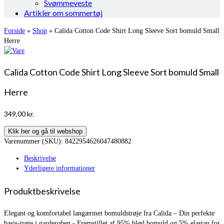
Svømmeveste
Artikler om sommertøj
Forside
»
Shop
»
Calida Cotton Code Shirt Long Sleeve Sort bomuld Small
Herre
Calida Cotton Code Shirt Long Sleeve Sort bomuld Small
Herre
349,00
kr.
Klik her og gå til webshop
Varenummer (SKU):
8422954626047480882
Beskrivelse
Yderligere informationer
Produktbeskrivelse
Elegant og komfortabel langærmet bomuldstrøje fra Calida – Din perfekte
basis-trøje i garderoben.- Fremstillet af 95% blød bomuld og 5% elastan for