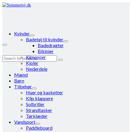
Kvinder
Badetøj til kvinder
Badedragter
Bikinier
Kimonoer
Search
Kjoler
for:
Nederdele
Mænd
Børn
Tilbehør
Huer og kasketter
Klip klappere
Solbriller
Strandtasker
Tørklæder
Vandsport
Paddleboard