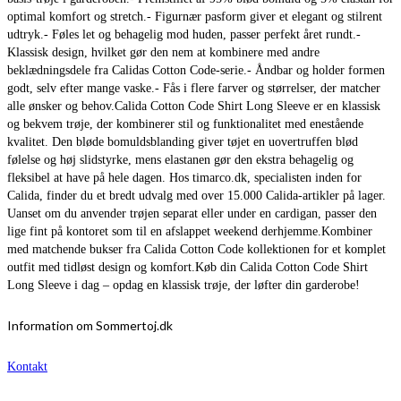
optimal komfort og stretch.- Figurnær pasform giver et elegant og stilrent
udtryk.- Føles let og behagelig mod huden, passer perfekt året rundt.-
Klassisk design, hvilket gør den nem at kombinere med andre
beklædningsdele fra Calidas Cotton Code-serie.- Åndbar og holder formen
godt, selv efter mange vaske.- Fås i flere farver og størrelser, der matcher
alle ønsker og behov.Calida Cotton Code Shirt Long Sleeve er en klassisk
og bekvem trøje, der kombinerer stil og funktionalitet med enestående
kvalitet. Den bløde bomuldsblanding giver tøjet en uovertruffen blød
følelse og høj slidstyrke, mens elastanen gør den ekstra behagelig og
fleksibel at have på hele dagen. Hos timarco.dk, specialisten inden for
Calida, finder du et bredt udvalg med over 15.000 Calida-artikler på lager.
Uanset om du anvender trøjen separat eller under en cardigan, passer den
lige fint på kontoret som til en afslappet weekend derhjemme.Kombiner
med matchende bukser fra Calida Cotton Code kollektionen for et komplet
outfit med tidløst design og komfort.Køb din Calida Cotton Code Shirt
Long Sleeve i dag – opdag en klassisk trøje, der løfter din garderobe!
Information om Sommertoj.dk
Kontakt