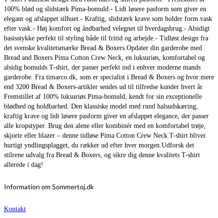
100% blød og slidstærk Pima-bomuld.- Lidt løsere pasform som giver en
elegant og afslappet silhuet.- Kraftig, slidstærk krave som holder form vask
efter vask.- Høj komfort og åndbarhed velegnet til hverdagsbrug.- Alsidigt
basisstykke perfekt til styling både til fritid og arbejde.- Tidløst design fra
det svenske kvalitetsmærke Bread & Boxers.Opdater din garderobe med
Bread and Boxers Pima Cotton Crew Neck, en luksuriøs, komfortabel og
alsidig bomulds T-shirt, der passer perfekt ind i enhver moderne mands
garderobe. Fra timarco.dk, som er specialist i Bread & Boxers og hvor mere
end 3200 Bread & Boxers-artikler sendes ud til tilfredse kunder hvert år.
Fremstillet af 100% luksuriøs Pima-bomuld, kendt for sin exceptionelle
blødhed og holdbarhed. Den klassiske model med rund halsudskæring,
kraftig krave og lidt løsere pasform giver en afslappet elegance, der passer
alle kropstyper. Brug den alene eller kombinér med en komfortabel trøje,
skjorte eller blazer – denne tidløse Pima Cotton Crew Neck T-shirt bliver
hurtigt yndlingsplagget, du rækker ud efter hver morgen.Udforsk det
stilrene udvalg fra Bread & Boxers, og sikre dig denne kvalitets T-shirt
allerede i dag!
Information om Sommertoj.dk
Kontakt