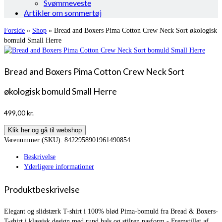
Svømmeveste
Artikler om sommertøj
Forside
»
Shop
»
Bread and Boxers Pima Cotton Crew Neck Sort økologisk
bomuld Small Herre
Bread and Boxers Pima Cotton Crew Neck Sort
økologisk bomuld Small Herre
499,00
kr.
Klik her og gå til webshop
Varenummer (SKU):
8422958901961490854
Beskrivelse
Yderligere informationer
Produktbeskrivelse
Elegant og slidstærk T-shirt i 100% blød Pima-bomuld fra Bread & Boxers-
T-shirt i klassisk design med rund hals og stilren pasform.- Fremstillet af