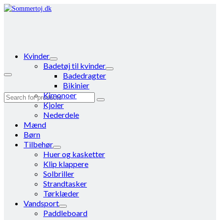
Kvinder
Badetøj til kvinder
Badedragter
Bikinier
Kimonoer
Search
Kjoler
for:
Nederdele
Mænd
Børn
Tilbehør
Huer og kasketter
Klip klappere
Solbriller
Strandtasker
Tørklæder
Vandsport
Paddleboard