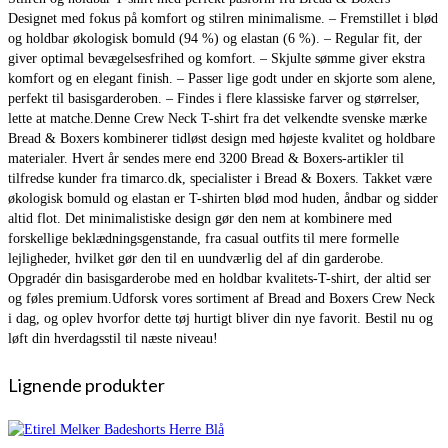
Designet med fokus på komfort og stilren minimalisme. – Fremstillet i blød
og holdbar økologisk bomuld (94 %) og elastan (6 %). – Regular fit, der
giver optimal bevægelsesfrihed og komfort. – Skjulte sømme giver ekstra
komfort og en elegant finish. – Passer lige godt under en skjorte som alene,
perfekt til basisgarderoben. – Findes i flere klassiske farver og størrelser,
lette at matche.Denne Crew Neck T-shirt fra det velkendte svenske mærke
Bread & Boxers kombinerer tidløst design med højeste kvalitet og holdbare
materialer. Hvert år sendes mere end 3200 Bread & Boxers-artikler til
tilfredse kunder fra timarco.dk, specialister i Bread & Boxers. Takket være
økologisk bomuld og elastan er T-shirten blød mod huden, åndbar og sidder
altid flot. Det minimalistiske design gør den nem at kombinere med
forskellige beklædningsgenstande, fra casual outfits til mere formelle
lejligheder, hvilket gør den til en uundværlig del af din garderobe.
Opgradér din basisgarderobe med en holdbar kvalitets-T-shirt, der altid ser
og føles premium.Udforsk vores sortiment af Bread and Boxers Crew Neck
i dag, og oplev hvorfor dette tøj hurtigt bliver din nye favorit. Bestil nu og
løft din hverdagsstil til næste niveau!
Lignende produkter