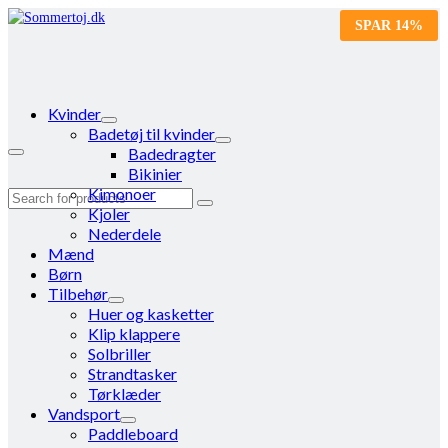
SPAR
14%
Kvinder
Badetøj til kvinder
Badedragter
Bikinier
Kimonoer
Search
Kjoler
for:
Nederdele
Mænd
Børn
Tilbehør
Huer og kasketter
Klip klappere
Solbriller
Strandtasker
Tørklæder
Vandsport
Paddleboard