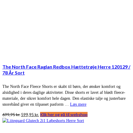
The North Face Raglan Redbox Hættetrøje Herre 120129 /
78 År Sort
The North Face Fleece Shorts er skabt til børn, der ønsker komfort og
alsidighed i deres daglige aktiviteter. Disse shorts er lavet af blødt fleece-
materiale, der sikrer komfort hele dagen. Den elastiske talje og justerbare
snorebånd giver en tilpasset pasform …
Læs mere
Den
Den
699,95
kr.
599,95
kr.
Klik her og gå til webshop
oprindelige
aktuelle
pris
pris
var:
er: