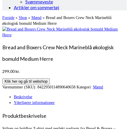
Svømmeveste
Artikler om sommertøj
Forside
»
Shop
»
Mænd
»
Bread and Boxers Crew Neck Marineblå
økologisk bomuld Medium Herre
Bread and Boxers Crew Neck Marineblå økologisk
bomuld Medium Herre
299,00
kr.
Klik her og gå til webshop
Varenummer (SKU):
8422950114890640658
Kategori:
Mænd
Beskrivelse
Yderligere informationer
Produktbeskrivelse
Stilren og holdbar T-shirt med perfekt pasform fra Bread & Boxers –