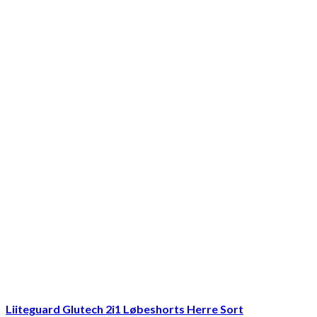
699,95 kr..
599,95 kr..
Liiteguard Glutech 2i1 Løbeshorts Herre Sort