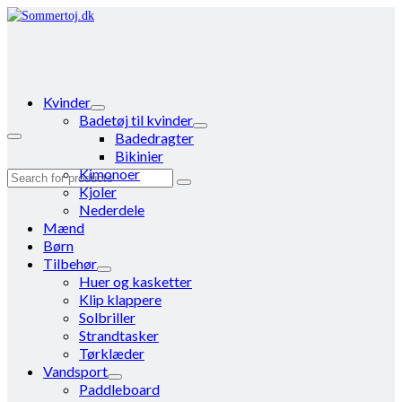
Kvinder
Badetøj til kvinder
Badedragter
Bikinier
Kimonoer
Search
Kjoler
for:
Nederdele
Mænd
Børn
Tilbehør
Huer og kasketter
Klip klappere
Solbriller
Strandtasker
Tørklæder
Vandsport
Paddleboard