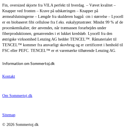
Fin, oversized skjorte fra VILA perfekt til hverdag. – Vævet kvalitet –
Knapper ved fronten – Krave på udskæringen – Knapper på
ærmeafslutningerne – Længde fra skulderen bagpå: cm i størrelse – Lyocell
er en biobaseret fibi cellulose fra f.eks. eukalyptustræer. Mindst 99 % af de
proceskemikalier, der anvendes, når træmassen forarbejdes under
fiberproduktionen, genanvendes i et lukket kredsløb. Lyocell fra den
østrigske virksomhed Lenzing AG hedder TENCEL™. Råmaterialet til
TENCEL™ kommer fra ansvarligt skovbrug og er certificeret i henhold til
FSC eller PEFC. TENCEL™ er et varemærke tilhørende Lenzing AG.
Information om Sommertoj.dk
Kontakt
Om Sommertoj.dk
Sitemap
© 2026 Sommertoj.dk