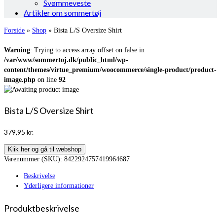
Svømmeveste
Artikler om sommertøj
Forside
»
Shop
»
Bista L/S Oversize Shirt
Warning
: Trying to access array offset on false in
/var/www/sommertoj.dk/public_html/wp-
content/themes/virtue_premium/woocommerce/single-product/product-
image.php
on line
92
Bista L/S Oversize Shirt
379,95
kr.
Klik her og gå til webshop
Varenummer (SKU):
8422924757419964687
Beskrivelse
Yderligere informationer
Produktbeskrivelse