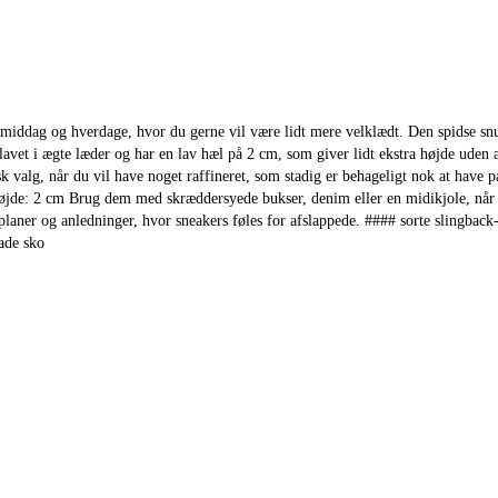
jde, middag og hverdage, hvor du gerne vil være lidt mere velklædt. Den spidse
 er lavet i ægte læder og har en lav hæl på 2 cm, som giver lidt ekstra højde 
k valg, når du vil have noget raffineret, som stadig er behageligt nok at have 
de: 2 cm Brug dem med skræddersyede bukser, denim eller en midikjole, når du
aner og anledninger, hvor sneakers føles for afslappede. #### sorte slingback-ba
ade sko