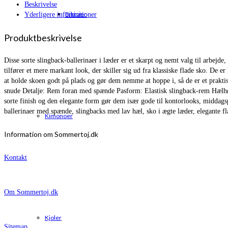
Beskrivelse
Bikinier
Yderligere informationer
Produktbeskrivelse
Disse sorte slingback-ballerinaer i læder er et skarpt og nemt valg til arbe
tilfører et mere markant look, der skiller sig ud fra klassiske flade sko. De
at holde skoen godt på plads og gør dem nemme at hoppe i, så de er et praktis
snude Detalje: Rem foran med spænde Pasform: Elastisk slingback-rem Hælhøj
sorte finish og den elegante form gør dem især gode til kontorlooks, middagspl
ballerinaer med spænde, slingbacks med lav hæl, sko i ægte læder, elegante fl
Kimonoer
Information om Sommertoj.dk
Kontakt
Om Sommertoj.dk
Kjoler
Sitemap