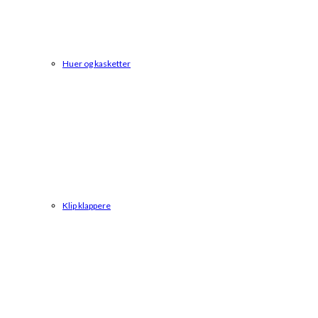
Huer og kasketter
Klip klappere