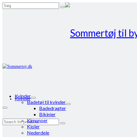
Search
for:
Kvinder
Kvinder
Badetøj til kvinder
Badedragter
Bikinier
Kimonoer
Search
Kjoler
for:
Nederdele