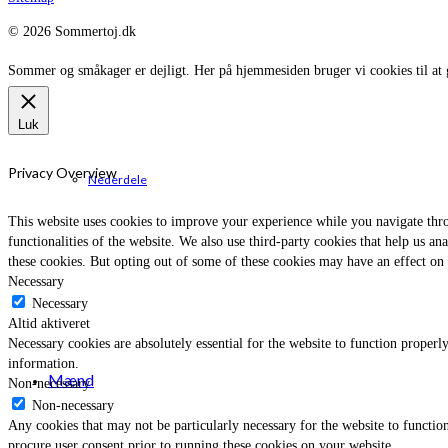
© 2026 Sommertoj.dk
Sommer og småkager er dejligt. Her på hjemmesiden bruger vi cookies til at 
Luk
Privacy Overview
Nederdele
This website uses cookies to improve your experience while you navigate throu
functionalities of the website. We also use third-party cookies that help us 
these cookies. But opting out of some of these cookies may have an effect on
Necessary
Necessary
Altid aktiveret
Necessary cookies are absolutely essential for the website to function properly
information.
Mænd
Non-necessary
Non-necessary
Any cookies that may not be particularly necessary for the website to function
procure user consent prior to running these cookies on your website.