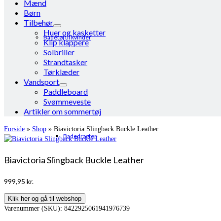
Mænd
Børn
Tilbehør
Huer og kasketter
Badetøj til kvinder
Klip klappere
Solbriller
Strandtasker
Tørklæder
Vandsport
Paddleboard
Svømmeveste
Artikler om sommertøj
Forside
»
Shop
»
Biavictoria Slingback Buckle Leather
Badedragter
Biavictoria Slingback Buckle Leather
999,95
kr.
Klik her og gå til webshop
Varenummer (SKU):
8422925061941976739