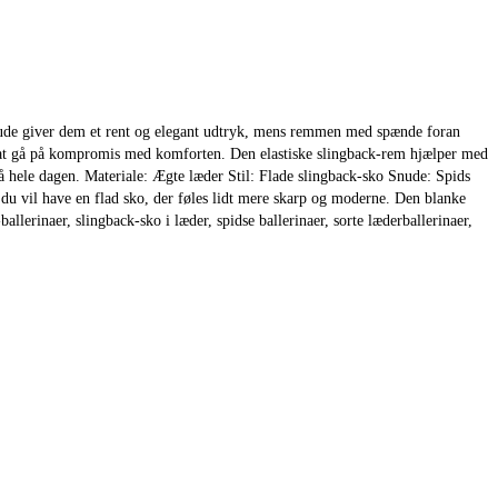
 snude giver dem et rent og elegant udtryk, mens remmen med spænde foran
uden at gå på kompromis med komforten. Den elastiske slingback-rem hjælper med
på hele dagen. Materiale: Ægte læder Stil: Flade slingback-sko Snude: Spids
 vil have en flad sko, der føles lidt mere skarp og moderne. Den blanke
llerinaer, slingback-sko i læder, spidse ballerinaer, sorte læderballerinaer,