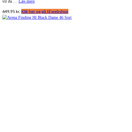
vil du …
Læs mere
649,95
kr.
Klik her og gå til webshop