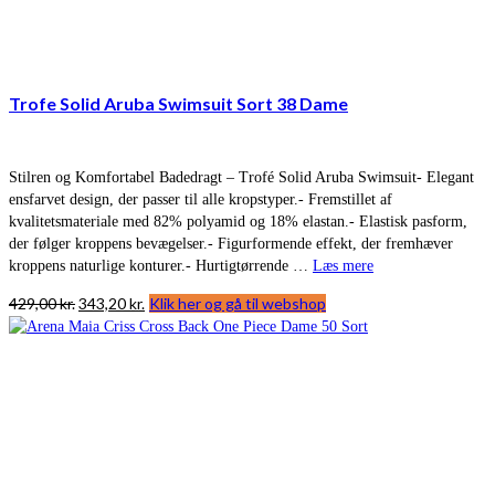
Trofe Solid Aruba Swimsuit Sort 38 Dame
Stilren og Komfortabel Badedragt – Trofé Solid Aruba Swimsuit- Elegant
ensfarvet design, der passer til alle kropstyper.- Fremstillet af
kvalitetsmateriale med 82% polyamid og 18% elastan.- Elastisk pasform,
der følger kroppens bevægelser.- Figurformende effekt, der fremhæver
kroppens naturlige konturer.- Hurtigtørrende …
Læs mere
Den
Den
429,00
kr.
343,20
kr.
Klik her og gå til webshop
oprindelige
aktuelle
pris
pris
var:
er:
429,00 kr..
343,20 kr..