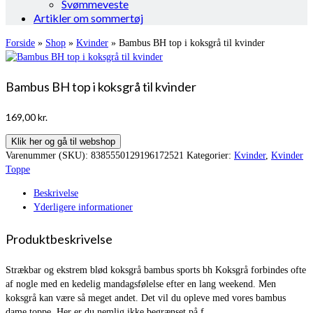
Svømmeveste
Artikler om sommertøj
Forside
»
Shop
»
Kvinder
»
Bambus BH top i koksgrå til kvinder
Bambus BH top i koksgrå til kvinder
169,00
kr.
Klik her og gå til webshop
Varenummer (SKU):
8385550129196172521
Kategorier:
Kvinder
,
Kvinder
Toppe
Beskrivelse
Yderligere informationer
Produktbeskrivelse
Strækbar og ekstrem blød koksgrå bambus sports bh Koksgrå forbindes ofte
af nogle med en kedelig mandagsfølelse efter en lang weekend. Men
koksgrå kan være så meget andet. Det vil du opleve med vores bambus
dame toppe. Her er du nemlig ikke begrænset på f