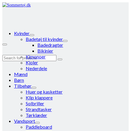
Kvinder
Badetøj til kvinder
Badedragter
Bikinier
Kimonoer
Search
Kjoler
for:
Nederdele
Mænd
Børn
Tilbehør
Huer og kasketter
Klip klappere
Solbriller
Strandtasker
Tørklæder
Vandsport
Paddleboard