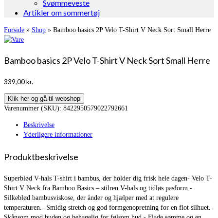
Svømmeveste
Artikler om sommertøj
Forside
»
Shop
»
Bamboo basics 2P Velo T-Shirt V Neck Sort Small Herre
Bamboo basics 2P Velo T-Shirt V Neck Sort Small Herre
339,00
kr.
Klik her og gå til webshop
Varenummer (SKU):
8422950579022792661
Beskrivelse
Yderligere informationer
Produktbeskrivelse
Superblød V-hals T-shirt i bambus, der holder dig frisk hele dagen- Velo T-
Shirt V Neck fra Bamboo Basics – stilren V-hals og tidløs pasform.-
Silkeblød bambusviskose, der ånder og hjælper med at regulere
temperaturen.- Smidig stretch og god formgenopretning for en flot silhuet.-
Skånsom mod huden og behagelig for følsom hud.- Flade sømme og en