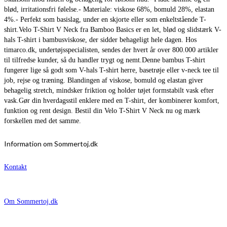
blød, irritationsfri følelse.- Materiale: viskose 68%, bomuld 28%, elastan
4%.- Perfekt som basislag, under en skjorte eller som enkeltstående T-
shirt.Velo T-Shirt V Neck fra Bamboo Basics er en let, blød og slidstærk V-
hals T-shirt i bambusviskose, der sidder behageligt hele dagen. Hos
timarco.dk, undertøjsspecialisten, sendes der hvert år over 800.000 artikler
til tilfredse kunder, så du handler trygt og nemt.Denne bambus T-shirt
fungerer lige så godt som V-hals T-shirt herre, basetrøje eller v-neck tee til
job, rejse og træning. Blandingen af viskose, bomuld og elastan giver
behagelig stretch, mindsker friktion og holder tøjet formstabilt vask efter
vask.Gør din hverdagsstil enklere med en T-shirt, der kombinerer komfort,
funktion og rent design. Bestil din Velo T-Shirt V Neck nu og mærk
forskellen med det samme.
Information om Sommertoj.dk
Kontakt
Om Sommertoj.dk