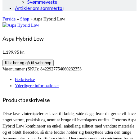
Svømmeveste
Artikler om sommertøj
Forside
»
Shop
»
Aspa Hybrid Low
Aspa Hybrid Low
1.199,95
kr.
Klik her og gå til webshop
Varenummer (SKU):
8422927754060232353
Beskrivelse
Yderligere informationer
Produktbeskrivelse
Disse lave vinterstøvler er lavet til kolde, våde dage, hvor du gerne vil have
noget varmt, praktisk og nemt at bruge til hverdagens outfits. Tretorns Aspa
Hybrid Low kombinerer en enkel, ankellang silhuet med vandtæt materiale
og et blødt fleecefor, så dine fødder holder sig beskyttede uden den tunge
fornemmelse fra en kraftigere støvle. Den runde snude og snøringen foran