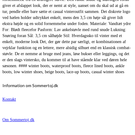
giver et afslappet look, der er nemt at style, uanset om du skal ud at gå en
tur, pendle eller bare sætte et casual vinteroutfit sammen. Det diskrete logo
ved hælen holder udtrykket enkelt, mens den 3,5 cm høje sål giver lidt
ekstra højde og en solid fornemmelse under foden. Materiale: Vandtæt ydre
For: Blødt fleecefor Pasform: Lav ankelstøvle med rund snude Lukning:
Snøring foran Sål: 3,5 cm sålhøjde Stil: Hverdagssko til vinter med et
enkelt, moderne look Det, der gør dette par særligt, er kombinationen af
vejrklar funktion og en lettere, mere alsidig silhuet end en klassisk combat-
støvle. De er nemme at bruge med jeans, løse bukser eller leggings, og det
er den slags vintersko, du kommer til at have stående klar ved døren hele
sæsonen. #### winter boots, waterproof boots, fleece lined boots, ankle
boots, low winter shoes, beige boots, lace-up boots, casual winter shoes
Information om Sommertoj.dk
Kontakt
Om Sommertoj.dk