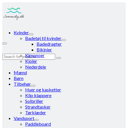
Kvinder
Badetøj til kvinder
Badedragter
Bikinier
Kimonoer
Search
Kjoler
for:
Nederdele
Mænd
Børn
Tilbehør
Huer og kasketter
Klip klappere
Solbriller
Strandtasker
Tørklæder
Vandsport
Paddleboard