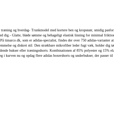
l træning og hverdag- Trunkmodel med kortere ben og kropsnær, smidig pasform.
dig.- Glatte, bløde sømme og behageligt elastisk linning for minimal friktion.
er.På timarco.dk, som er adidas-specialist, findes der over 750 adidas-variante
melse og diskret stil. Den strækbare mikrofiber leder fugt væk, holder dig tør 
ende bukser eller træningsshorts. Kombinationen af 85% polyester og 15% elast
 i kurven nu og opdag flere adidas boxershorts og underbukser, der passer til