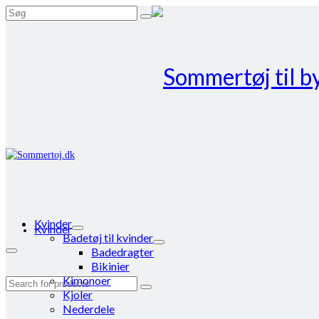
Search
for:
Kvinder
Kvinder
Badetøj til kvinder
Badedragter
Bikinier
Kimonoer
Search
Kjoler
for:
Nederdele