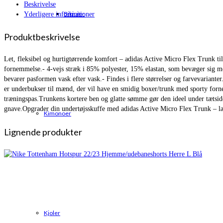
Beskrivelse
Bikinier
Yderligere informationer
Produktbeskrivelse
Let, fleksibel og hurtigtørrende komfort – adidas Active Micro Flex Trunk ti
fornemmelse.- 4-vejs stræk i 85% polyester, 15% elastan, som bevæger sig med 
bevarer pasformen vask efter vask.- Findes i flere størrelser og farvevariant
er underbukser til mænd, der vil have en smidig boxer/trunk med sporty fornem
træningspas.Trunkens kortere ben og glatte sømme gør den ideel under tætsidd
gnave.Opgrader din undertøjsskuffe med adidas Active Micro Flex Trunk – læg
Kimonoer
Lignende produkter
Kjoler