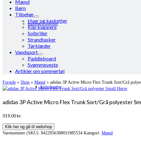
Mænd
Børn
Tilbehør
Huer og kasketter
Badetøj til kvinder
Klip klappere
Solbriller
Strandtasker
Tørklæder
Vandsport
Paddleboard
Svømmeveste
Artikler om sommertøj
Forside
»
Shop
»
Mænd
»
adidas 3P Active Micro Flex Trunk Sort/Grå polye
Badedragter
adidas 3P Active Micro Flex Trunk Sort/Grå polyester Sm
319,00
kr.
Klik her og gå til webshop
Varenummer (SKU):
8422956388011985534
Kategori:
Mænd