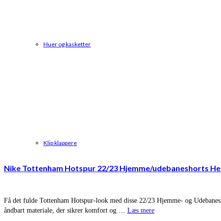
Huer og kasketter
Klip klappere
Nike Tottenham Hotspur 22/23 Hjemme/udebaneshorts Her
Få det fulde Tottenham Hotspur-look med disse 22/23 Hjemme- og Udebaneshort
åndbart materiale, der sikrer komfort og …
Læs mere