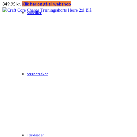
349,95
kr.
Klik her og gå til webshop
Solbriller
Strandtasker
Tørklæder