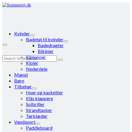
Kvinder
Badetøj til kvinder
Badedragter
Bikinier
Kimonoer
Search
Kjoler
for:
Nederdele
Mænd
Børn
Tilbehør
Huer og kasketter
Klip klappere
Solbriller
Strandtasker
Tørklæder
Vandsport
Paddleboard