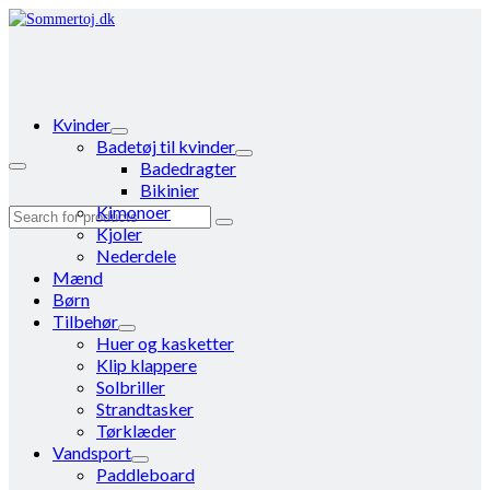
Kvinder
Badetøj til kvinder
Badedragter
Bikinier
Kimonoer
Search
Kjoler
for:
Nederdele
Mænd
Børn
Tilbehør
Huer og kasketter
Klip klappere
Solbriller
Strandtasker
Tørklæder
Vandsport
Paddleboard