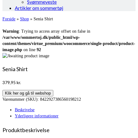
Svømmeveste
Artikler om sommertøj
Forside
»
Shop
»
Senia Shirt
Warning
: Trying to access array offset on false in
/var/www/sommertoj.dk/public_html/wp-
content/themes/virtue_premium/woocommerce/single-product/product-
image.php
on line
92
Senia Shirt
379,95
kr.
Klik her og gå til webshop
Varenummer (SKU):
8422927386560198212
Beskrivelse
Yderligere informationer
Produktbeskrivelse