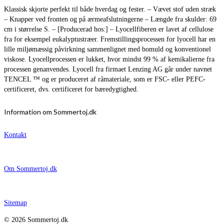
Klassisk skjorte perfekt til både hverdag og fester. – Vævet stof uden stræk
– Knapper ved fronten og på ærmeafslutningerne – Længde fra skulder: 69
cm i størrelse S. – [Producerad hos:] – Lyocellfiberen er lavet af cellulose
fra for eksempel eukalyptustræer. Fremstillingsprocessen for lyocell har en
lille miljømæssig påvirkning sammenlignet med bomuld og konventionel
viskose. Lyocellprocessen er lukket, hvor mindst 99 % af kemikalierne fra
processen genanvendes. Lyocell fra firmaet Lenzing AG går under navnet
TENCEL ™ og er produceret af råmateriale, som er FSC- eller PEFC-
certificeret, dvs. certificeret for bæredygtighed.
Information om Sommertoj.dk
Kontakt
Om Sommertoj.dk
Sitemap
© 2026 Sommertoj.dk