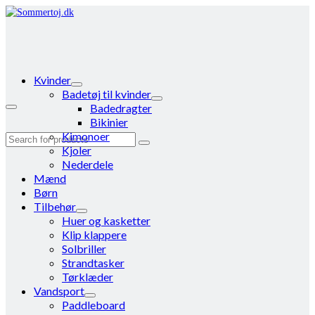
Kvinder
Badetøj til kvinder
Badedragter
Bikinier
Kimonoer
Search
Kjoler
for:
Nederdele
Mænd
Børn
Tilbehør
Huer og kasketter
Klip klappere
Solbriller
Strandtasker
Tørklæder
Vandsport
Paddleboard