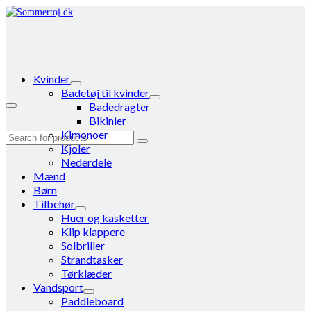
Kvinder
Badetøj til kvinder
Badedragter
Bikinier
Kimonoer
Search
Kjoler
for:
Nederdele
Mænd
Børn
Tilbehør
Huer og kasketter
Klip klappere
Solbriller
Strandtasker
Tørklæder
Vandsport
Paddleboard