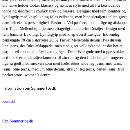
blå farve holder looket klassisk og nemt at style med alt fra tætsiddende
toppe og skjorter til chunky strik og blazere. Designet med fem lommer og
lynlåsgylp med knaplukning føles velkendt, men bindedetaljen i taljen giver
dem lidt ekstra personlighed. Pasform: Vid pasform med et lige og afslappet
ben Talje: Mellemhøj talje med aftageligt bindebælte Detaljer: Design med
fem lommer Lukning: Lynlåsgylp med knap øverst Længde: Indvendig
benlængde 78 cm i størrelse 26/32 Farve: Mellemblå denim Hvis du kan
lide jeans, der føles afslappede, men stadig ser velklædte ud, er det her et
par, du vil række ud efter igen og igen. De er især gode med toppe stukket
ned i bukserne, så taljen kommer til sin ret, og den fulde længde fungerer
lige så godt med sneakers som med hæle. #### wide leg jeans, mid waist
jeans, blue jeans, medium blue denim, straight leg jeans, belted jeans, five
pocket jeans, women’s denim
Information om Sommertoj.dk
Kontakt
Om Sommertoj.dk