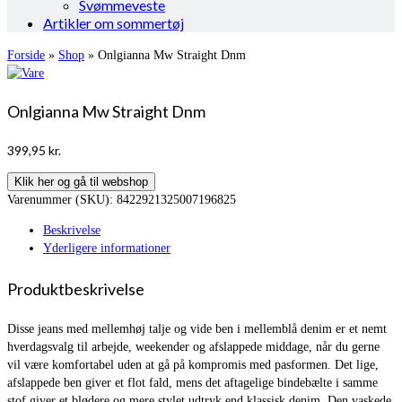
Svømmeveste
Artikler om sommertøj
Forside
»
Shop
»
Onlgianna Mw Straight Dnm
Onlgianna Mw Straight Dnm
399,95
kr.
Klik her og gå til webshop
Varenummer (SKU):
8422921325007196825
Beskrivelse
Yderligere informationer
Produktbeskrivelse
Disse jeans med mellemhøj talje og vide ben i mellemblå denim er et nemt
hverdagsvalg til arbejde, weekender og afslappede middage, når du gerne
vil være komfortabel uden at gå på kompromis med pasformen. Det lige,
afslappede ben giver et flot fald, mens det aftagelige bindebælte i samme
stof giver et blødere og mere stylet udtryk end klassisk denim. Den vaskede