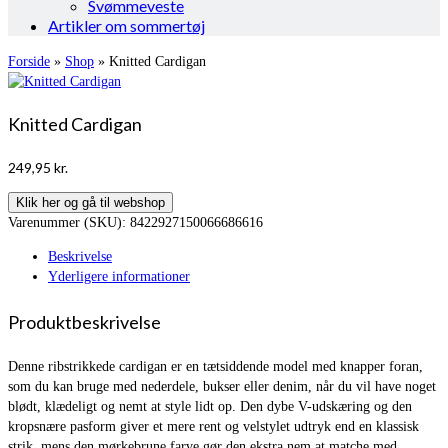
Svømmeveste
Artikler om sommertøj
Forside
»
Shop
»
Knitted Cardigan
Knitted Cardigan
249,95
kr.
Klik her og gå til webshop
Varenummer (SKU):
8422927150066686616
Beskrivelse
Yderligere informationer
Produktbeskrivelse
Denne ribstrikkede cardigan er en tætsiddende model med knapper foran,
som du kan bruge med nederdele, bukser eller denim, når du vil have noget
blødt, klædeligt og nemt at style lidt op. Den dybe V-udskæring og den
kropsnære pasform giver et mere rent og velstylet udtryk end en klassisk
strik, mens den mørkebrune farve gør den ekstra nem at matche med