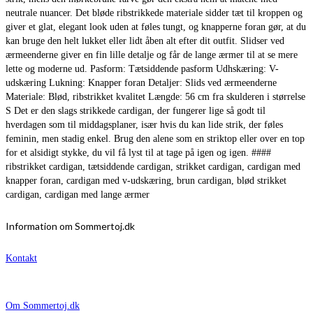
neutrale nuancer. Det bløde ribstrikkede materiale sidder tæt til kroppen og
giver et glat, elegant look uden at føles tungt, og knapperne foran gør, at du
kan bruge den helt lukket eller lidt åben alt efter dit outfit. Slidser ved
ærmeenderne giver en fin lille detalje og får de lange ærmer til at se mere
lette og moderne ud. Pasform: Tætsiddende pasform Udhskæring: V-
udskæring Lukning: Knapper foran Detaljer: Slids ved ærmeenderne
Materiale: Blød, ribstrikket kvalitet Længde: 56 cm fra skulderen i størrelse
S Det er den slags strikkede cardigan, der fungerer lige så godt til
hverdagen som til middagsplaner, især hvis du kan lide strik, der føles
feminin, men stadig enkel. Brug den alene som en striktop eller over en top
for et alsidigt stykke, du vil få lyst til at tage på igen og igen. ####
ribstrikket cardigan, tætsiddende cardigan, strikket cardigan, cardigan med
knapper foran, cardigan med v-udskæring, brun cardigan, blød strikket
cardigan, cardigan med lange ærmer
Information om Sommertoj.dk
Kontakt
Om Sommertoj.dk