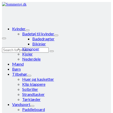
Kvinder
Badetøj til kvinder
Badedragter
Bikinier
Kimonoer
Search
Kjoler
for:
Nederdele
Mænd
Børn
Tilbehør
Huer og kasketter
Klip klappere
Solbriller
Strandtasker
Tørklæder
Vandsport
Paddleboard