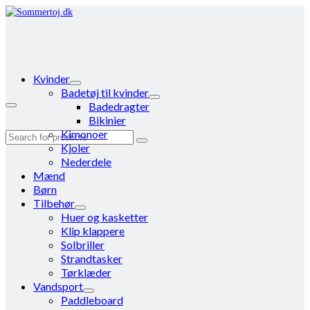
Kvinder
Badetøj til kvinder
Badedragter
Bikinier
Kimonoer
Search
Kjoler
for:
Nederdele
Mænd
Børn
Tilbehør
Huer og kasketter
Klip klappere
Solbriller
Strandtasker
Tørklæder
Vandsport
Paddleboard