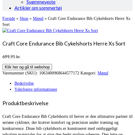
Svømmeveste
Artikler om sommertøj
Forside
»
Shop
»
Mænd
»
Craft Core Endurance Bib Cykelshorts Herre Xs
Sort
Craft Core Endurance Bib Cykelshorts Herre Xs Sort
699,95
kr.
Klik her og gå til webshop
Varenummer (SKU):
1063400968644577172
Kategori:
Mænd
Beskrivelse
Yderligere informationer
Produktbeskrivelse
Craft Core Endurance Bib Cykelshorts til herrer er den ultimative partner til
seriøse cyklister, der kræver komfort og præcision under træning og
konkurrence. Disse bib cykelshorts er konstrueret med omhyggeligt
udvalgte materialer for at give den bedst mulige ydeevne. Den lette og