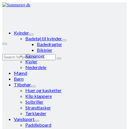
Kvinder
Badetøj til kvinder
Badedragter
Bikinier
Kimonoer
Search
Kjoler
for:
Nederdele
Mænd
Børn
Tilbehør
Huer og kasketter
Klip klappere
Solbriller
Strandtasker
Tørklæder
Vandsport
Paddleboard